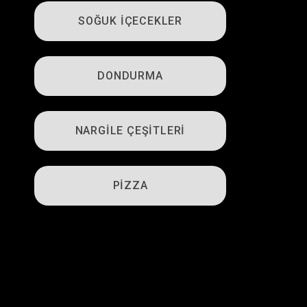
SOĞUK İÇECEKLER
DONDURMA
NARGİLE ÇEŞİTLERİ
PİZZA